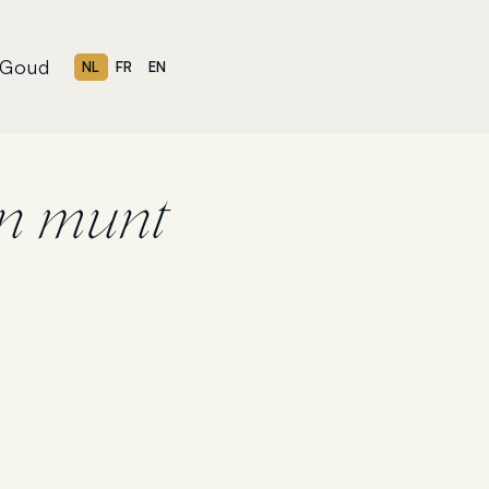
Goud
NL
FR
EN
n munt