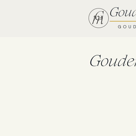
Overslaan
Gou
naar
inhoud
GOUD
Goude