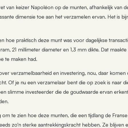
tret van keizer Napoléon op de munten, afhankelijk van de
sante dimensie toe aan het verzamelen ervan. Het is bijn
en hoe praktisch deze munt was voor dagelijkse transacti
gram, 21 millimeter diameter en 1,3 mm dikte. Dat maakt
ee te maken had.
 over verzamelbaarheid en investering, nou, daar kome
cht. Of je nu een verzamelaar bent die op zoek is naar 
of een slimme investeerder die de goudwaarde ervan erken
den.
om te zien hoe deze munten, die een tijdlang de Franse m
eds zo'n sterke aantrekkingskracht hebben. Ze blijven e