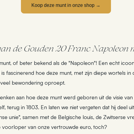
Koop deze munt in onze shop →
van de Gouden 20 Franc Napoleon 
nt, of beter bekend als de "Napoleon"! Een echt icoon
is fascinerend hoe deze munt, met zijn diepe wortels in
zoveel bewondering oproept.
denken aan hoe deze munt werd geboren uit de visie va
, terug in 1803. En laten we niet vergeten dat hij deel u
ijnse unie", samen met de Belgische louis, de Zwitserse vre
 de voorloper van onze vertrouwde euro, toch?