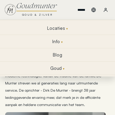
Overslaan
Goudmunter
naar
inhoud
GOUD & ZILVER
Locaties
Over Goudmunter
Info
Goudmunter is een Belgische, onafhankelijke aankoop‑ en
Blog
taxatiepartner voor goud en zilver. Ons team combineert
Goud
warm menselijk contact met strikte professionaliteit en
moderne technologie. Vanuit de traditie van de familie De
Munter streven we al generaties lang naar uitmuntende
service. De oprichter - Dirk De Munter - brengt 38 jaar
leidinggevende ervaring mee; dat merk je in de efficiënte
aanpak en heldere communicatie van het team.