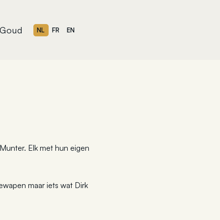
Goud
NL
FR
EN
Munter. Elk met hun eigen
iewapen maar iets wat Dirk