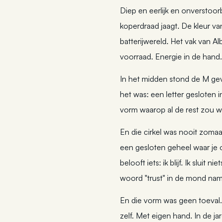
Diep en eerlijk en onverstoor
koperdraad jaagt. De kleur v
batterijwereld. Het vak van A
voorraad. Energie in de hand.
In het midden stond de M gev
het was: een letter gesloten 
vorm waarop al de rest zou
En die cirkel was nooit zoma
een gesloten geheel waar je o
belooft iets: ik blijf. Ik sluit 
woord "trust" in de mond nam
En die vorm was geen toeval
zelf. Met eigen hand. In de ja