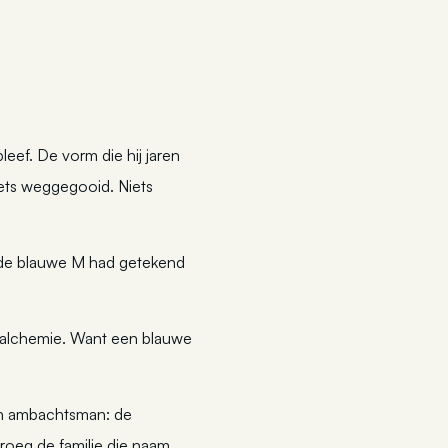
leef. De vorm die hij jaren
iets weggegooid. Niets
e de blauwe M had getekend
ne alchemie. Want een blauwe
en ambachtsman: de
roeg de familie die naam