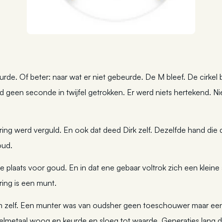
rde. Of beter: naar wat er niet gebeurde. De M bleef. De cirkel b
d geen seconde in twijfel getrokken. Er werd niets hertekend. N
ring werd verguld. En ook dat deed Dirk zelf. Dezelfde hand di
oud.
te plaats voor goud. En in dat ene gebaar voltrok zich een klei
ring is een munt.
am zelf. Een munter was van oudsher geen toeschouwer maar e
metaal woog en keurde en sloeg tot waarde. Generaties lang d