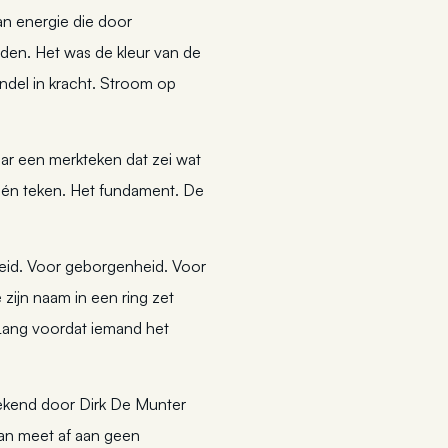
an energie die door
den. Het was de kleur van de
andel in kracht. Stroom op
ar een merkteken dat zei wat
n één teken. Het fundament. De
heid. Voor geborgenheid. Voor
 zijn naam in een ring zet
zei. Lang voordat iemand het
ekend door Dirk De Munter
 van meet af aan geen