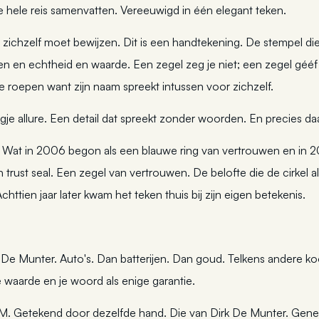
e hele reis samenvatten. Vereeuwigd in één elegant teken.
t zichzelf moet bewijzen. Dit is een handtekening. De stempel die
n en echtheid en waarde. Een zegel zeg je niet; een zegel gééf j
e roepen want zijn naam spreekt intussen voor zichzelf.
gje allure. Een detail dat spreekt zonder woorden. En precies daar
uit. Wat in 2006 begon als een blauwe ring van vertrouwen en i
 trust seal. Een zegel van vertrouwen. De belofte die de cirkel al
 Achttien jaar later kwam het teken thuis bij zijn eigen betekenis.
n De Munter. Auto's. Dan batterijen. Dan goud. Telkens andere k
jke waarde en je woord als enige garantie.
 M. Getekend door dezelfde hand. Die van Dirk De Munter. Genera