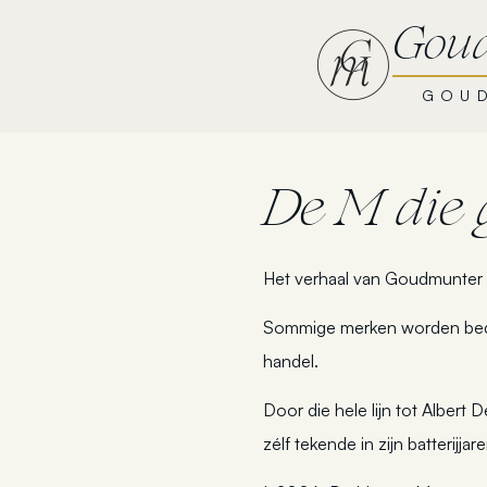
Overslaan
Gou
naar
inhoud
GOUD
De M die 
Het verhaal van Goudmunter i
Sommige merken worden bedach
handel.
Door die hele lijn tot Albert
zélf tekende in zijn batterijja