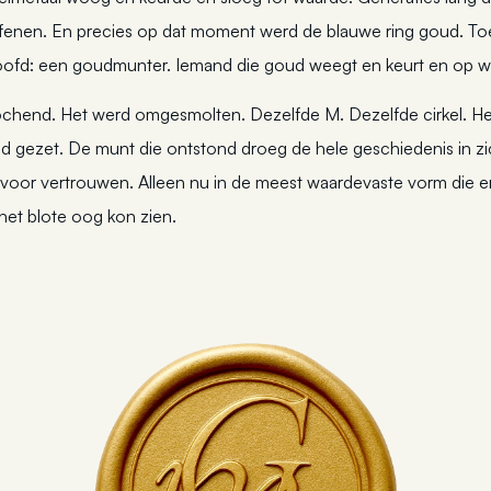
efenen. En precies op dat moment werd de blauwe ring goud. To
beloofd: een goudmunter. Iemand die goud weegt en keurt en op w
ochend. Het werd omgesmolten. Dezelfde M. Dezelfde cirkel. He
oud gezet. De munt die ontstond droeg de hele geschiedenis in z
jd voor vertrouwen. Alleen nu in de meest waardevaste vorm die e
 het blote oog kon zien.