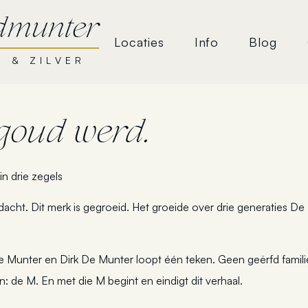
dmunter
Locaties
Info
Blog
 & ZILVER
goud werd.
n drie zegels
t. Dit merk is gegroeid. Het groeide over drie generaties De 
 De Munter en Dirk De Munter loopt één teken. Geen geërfd famil
ren: de M. En met die M begint en eindigt dit verhaal.