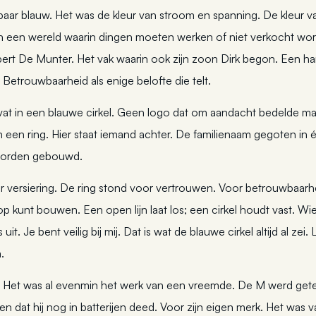
baar blauw. Het was de kleur van stroom en spanning. De kleur v
an een wereld waarin dingen moeten werken of niet verkocht wor
lbert De Munter. Het vak waarin ook zijn zoon Dirk begon. Een h
 Betrouwbaarheid als enige belofte die telt.
at in een blauwe cirkel. Geen logo dat om aandacht bedelde ma
in een ring. Hier staat iemand achter. De familienaam gegoten i
 worden gebouwd.
ar versiering. De ring stond voor vertrouwen. Voor betrouwbaar
p kunt bouwen. Een open lijn laat los; een cirkel houdt vast. Wie
niets uit. Je bent veilig bij mij. Dat is wat de blauwe cirkel altijd al 
.
. Het was al evenmin het werk van een vreemde. De M werd get
ren dat hij nog in batterijen deed. Voor zijn eigen merk. Het was